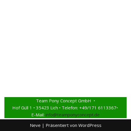
Team Pony Concept GmbH •
Hof Güll 1 • 35423 Lich • Telefon: +49/171 6113367•
E-Mail:
info@teamponyconcept.de
Neve
| Präsentiert von
WordPress