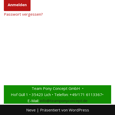
Passwort vergessen?
Team Pony Concept GmbH •
Hof Güll 1 • 35423 Lich • Telefon: +49/171 6113367•
E-Mail:
info@teamponyconcept.de
Neve
| Präsentiert von
WordPress