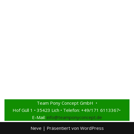
Team Pony Concept GmbH •
Hof Güll 1 • 35423 Lich • Telefon: +49/171 6113367•
E-Mail:
info@teamponyconcept.de
Neve
| Präsentiert von
WordPress