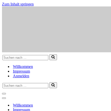
Zum Inhalt springen
Suchen
nach …
Willkommen
Impressum
Anmelden
Suchen
nach …
Navigationsmenü
Navigationsmenü
Willkommen
Impressum