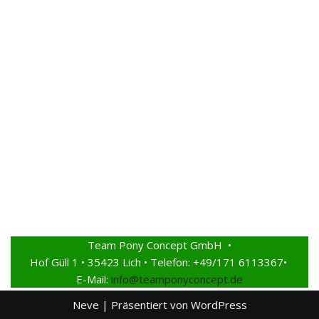
Team Pony Concept GmbH •
Hof Güll 1 • 35423 Lich • Telefon: +49/171 6113367•
E-Mail:
info@teamponyconcept.de
Neve
| Präsentiert von
WordPress