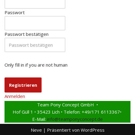
Passwort
Passwort bestätigen
Only fill in if you are not human
Anmelden
Team Pony Concept GmbH •
Hof Güll 1 • 35423 Lich • Telefon: +49/171 6113367•
E-Mail:
info@teamponyconcept.de
Neve
| Präsentiert von
WordPress