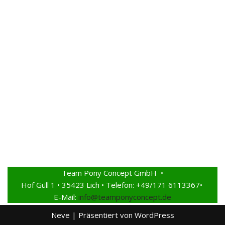
Team Pony Concept GmbH •
Hof Güll 1 • 35423 Lich • Telefon: +49/171 6113367•
E-Mail:
info@teamponyconcept.de
Neve
| Präsentiert von
WordPress