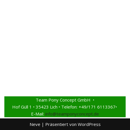
Team Pony Concept GmbH •
Hof Güll 1 • 35423 Lich • Telefon: +49/171 6113367•
E-Mail:
info@teamponyconcept.de
Neve
| Präsentiert von
WordPress