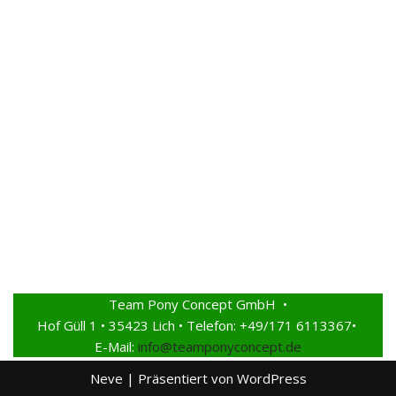
Team Pony Concept GmbH •
Hof Güll 1 • 35423 Lich • Telefon: +49/171 6113367•
E-Mail:
info@teamponyconcept.de
Neve
| Präsentiert von
WordPress